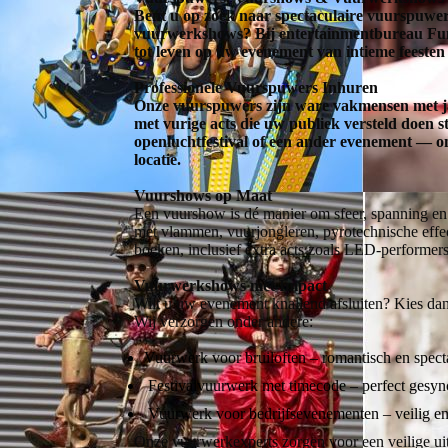
Bent u op zoek naar spectaculaire vuurspu
vuurwerkshows? Bij entertainmentbureau Fun 
tot leven op uw evenement van intieme feesten t
Professionele Vuurspuwers Inhuren
Onze vuurspuwers zijn ware vakmensen met jar
met vurige acts die uw publiek versteld doen st
openluchtfestival of een ander evenement — 
locatie.
Vuurshows op Maat
Een vuurshow is dé manier om sfeer, spanning en
met vlammen, vuurjongleren, pyrotechnische effec
boeken, inclusief extra acts zoals LED-performers
Vuurwerkshows met Impact
Wilt u uw evenement knallend afsluiten? Kies d
Wij verzorgen onder andere:
Vuurwerk voor bruiloften – romantisch en spect
Festivalvuurwerk met timecode – perfect gesyn
Vuurwerk voor bedrijfsevenementen – veilig 
Onze vuurwerkexperts zorgen voor een veilige uitv