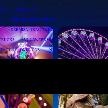
NTS
ARTIESTEN
KIDS ENTERTAINMENT
KERMISATTRACTIE HUREN
TRUCKS
VUURWERKSHOWS
TACT
OVER ONS
NIEUWS