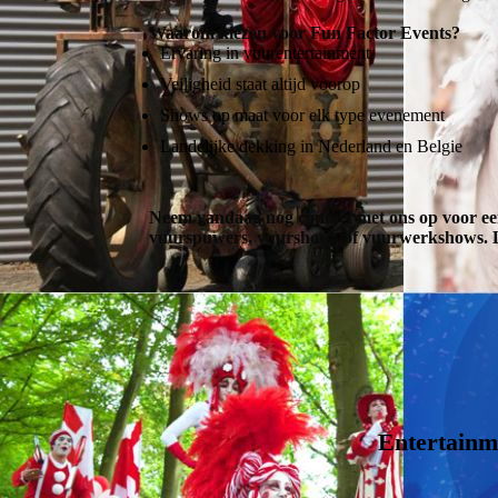
Waarom kiezen voor Fun Factor Events?
Ervaring in vuurentertainment
Veiligheid staat altijd voorop
Shows op maat voor elk type evenement
Landelijke dekking in Nederland en Belgie
Neem vandaag nog contact met ons op voor een 
vuurspuwers, vuurshows of vuurwerkshows. 
Entertainm