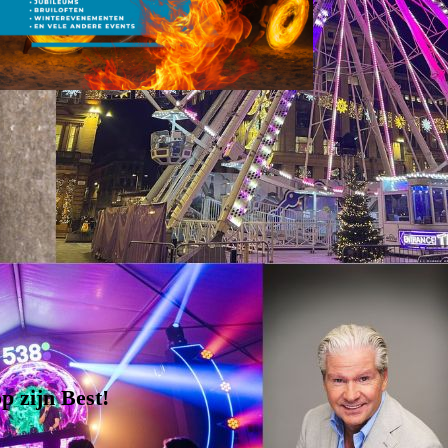
p zijn Best
!