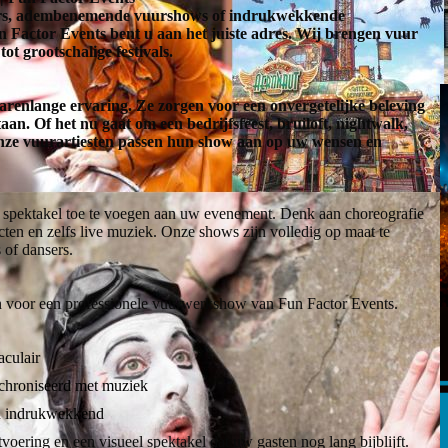
wers, adembenemende vuurshows of indrukwekkende
Factor Events bent u aan het juiste adres. Wij brengen vuur
ot grootschalige festivals.
enlange ervaring. Ze zorgen voor een onvergetelijke beleving
aan. Of het nu gaat om een bedrijfsfeest, bruiloft, nightwalk,
onze vuurartiesten passen hun show aan op uw wensen en
 spektakel toe te voegen aan uw evenement. Denk aan choreografie
ten en zelfs live muziek. Onze shows zijn volledig op maat te
 of dansers.
an voor een professionele vuurwerkshow van Fun Factor Events.
aculair
chroniseerd met muziek
en indrukwekkend
oering en een visueel spektakel dat uw gasten nog lang bijblijft.