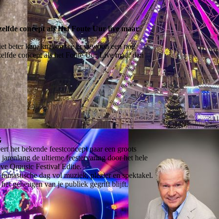
zelfde concept als Het Foute Uur live maar
 niet beter kan, knallen we er gewoon een nog
tzelfde concept als het Foute Uur Live maar dan
G
eert het bekende feestconcept naar een groots
 jarenlang de ultieme feestervaring door het hele
eve Qmusic Festival Editie.
n fantastische dag vol muziek, plezier en spektakel.
et geheugen van je publiek gegrift blijft.