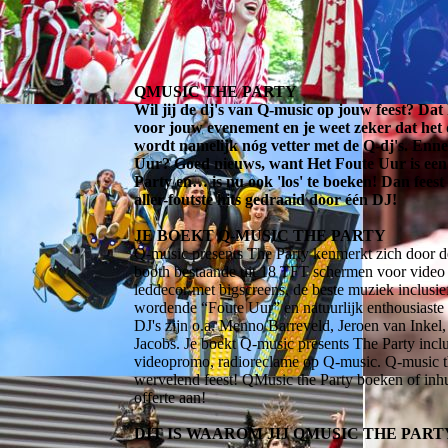
QMUSIC THE PARTY
Wil jij de dj's van Q-music op jouw feest? Da
voor jouw evenement en je weet zeker dat het 
wordt namelijk nóg vetter met de Q-dj's. Enn
Uur? Goed nieuws, want Het Foute Uur is een
Party en… is nu ook 'los' te boeken! Dan feest j
aller-foutste hits gedraaid door één DJ!
JE BOEKT Q-MUSIC THE PARTY
Q-music presents The Party kenmerkt zich door
booth bestaande uit 18 TFT schermen voor video 
leddecor met bigscreens, de beste muziek inclusie
wordende “Foute Uur” en natuurlijk enthousiaste
DJ's zijn o.a. Menno Barreveld, Jeroen van Inke
Jacobs. Je boekt Q-music presents The Party incl
videopromo, radioreclame op Q-music. Q-music th
wervelend feest! QMusic the Party boeken of inhu
offerte aan!
DIT IS WAAROM JIJ QMUSIC THE PAR