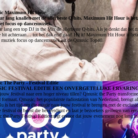
ic Maximum Hit Hour
r lang knallen met de allerbeste Q-hits. Maximum Hit Hour is het
et focus op dancemuziek.
r lang een top DJ in the Mix de allerbeste Q-hits. Als je denkt dat het
e hit achteraan… tot het dak eraf gaat! Hit it! Maximum Hit Hour is he
 muziek focus op dancemuziek uit de Qmusic Top40.
 The Party - Festival Editie
IC FESTIVAL EDITIE EEN ONVERGETELIJKE ERVARIN
j jouw festival naar een hoger niveau tillen? Qmusic the Party transform
al formaat. Qmusic, het populairste radiostation van Nederland, brengt al
Nu is het tijd om die magie naar jouw festival te brengen met de exclusi
e festival de boost die het verdient en laat je bezoekers genieten van ee
 the Party Festival Editie zorgt ervoor dat jouw evenement nog lang in h