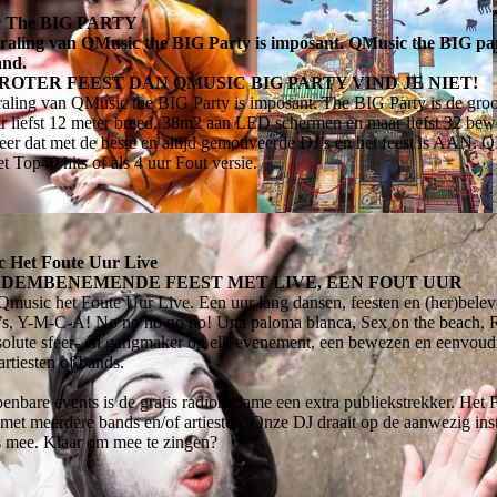
c The BIG PARTY
traling van QMusic the BIG Party is imposant.
QMusic the BIG part
and.
ROTER FEEST DAN QMUSIC BIG PARTY VIND JE NIET!
traling van QMusic the BIG Party is imposant. The BIG Party is de gro
r liefst 12 meter breed, 38m2 aan LED schermen en maar liefst 32 bew
er dat met de beste en altijd gemotiveerde DJ’s en het feest is AAN.
t Top40 hits of als 4 uur Fout versie.
 Het Foute Uur Live
ADEMBENEMENDE FEEST MET LIVE, EEN FOUT UUR
Qmusic het Foute Uur Live. Een uur lang dansen, feesten en (her)beleven 
’s, Y-M-C-A! No no no no no! Una paloma blanca, Sex on the beach, R
olute sfeer- én gangmaker op elk evenement, een bewezen en eenvoudi
artiesten of bands.
enbare events is de gratis radioreclame een extra publiekstrekker. Het
 met meerdere bands en/of artiesten. Onze DJ draait op de aanwezig inst
 mee. Klaar om mee te zingen?