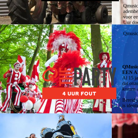
Qmusic 
ademben
voor ee
Uur doo
Qmusic 
QMusic 
EEN 
Al 15 ja
dat onz
komen a
Bereid j
is ident