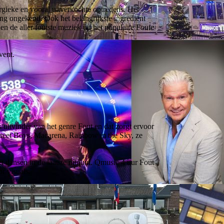
ergieke en vooral uitverkochte optredens. Het
ng ongekend. Ook het belangrijkste ingrediënt
 en de aller foutste muziek uit het populaire Foute
vent.
 uitvinder van het genre Fout en dat zorgt ervoor
reet Boys, Macarena, Rainbow in the Sky, ze
et dansen in de laatste minuut. Qmusic 4 uur Fout
r visuals.