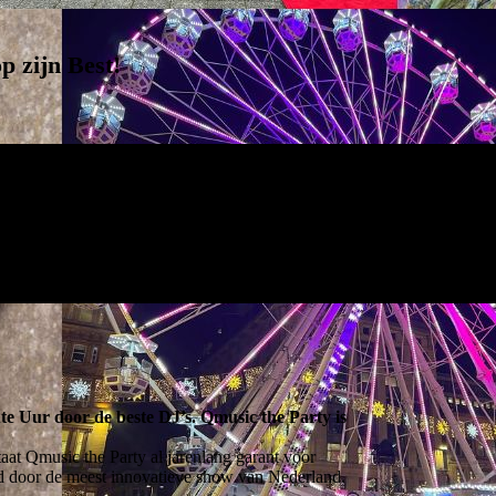
p zijn Best
!
ute Uur door de beste DJ’s. Qmusic the Party is
taat Qmusic the Party al jarenlang garant voor
erd door de meest innovatieve show van Nederland.