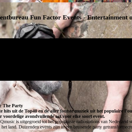
entbureau Fun Factor Events - Entertainment o
 The Party
e hits uit de Top40 en de aller foutste muziek uit het populaire Fo
r voordelige avondvullende act voor elke soort event.
 Qmusic is uitgegroeid tot het populairste radiostations van Nederland s
n het land. Duizenden events zijn in een bruisende party getransforme