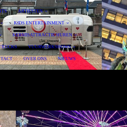
NTS
ARTIESTEN
KIDS ENTERTAINMENT
KERMISATTRACTIE HUREN
TRUCKS
VUURWERKSHOWS
TACT
OVER ONS
NIEUWS