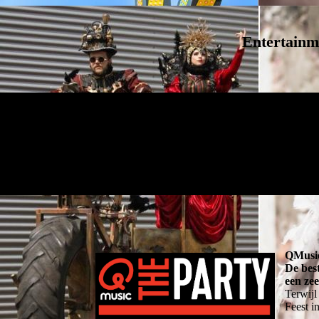
Entertainm
QMusic
De best
een zee
Terwijl
Feest i