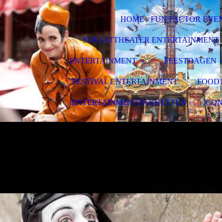
HOME - FUN FACTOR EVE
STRAATTHEATER ENTERTAINMENT
ENTERTAINMENT
FEESTDAGEN
FESTIVAL ENTERTAINMENT
FOOD
ENTERTAINMENTPAKKETTEN
CON