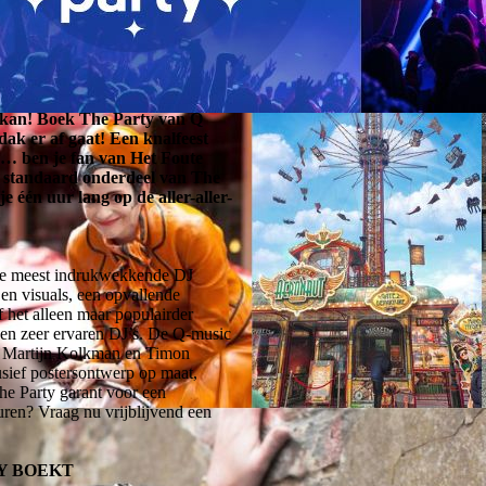
t kan! Boek The Party van Q
dak er af gaat! Een knalfeest
e… ben je fan van Het Foute
 standaard onderdeel van The
e één uur lang op de aller-aller-
 de meest indrukwekkende DJ
en visuals, een opvallende
f het alleen maar populairder
 en zeer ervaren DJ’s. De Q-music
l, Martijn Kolkman en Timon
usief postersontwerp op maat,
e Party garant voor een
ren? Vraag nu vrijblijvend een
TY BOEKT