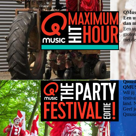
QMus
Een uu
dan m
Een uu
groter
met de
Qmusic
QMUS
Wil ji
festiv
land. 
Geef j
Qmusic