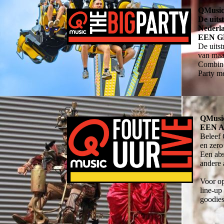
QMusi
De uits
Nederl
EEN G
De uits
van maa
Combine
Party me
QMusic
EEN 
Beleef 
en zero
Een abs
andere 
Voor op
line-up
goodies