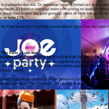
is populairder dan ooit. De jarenlange ervaring vertaal zich in veel en
emende 3D leddecor overstijgt ieders verwachting en maakt de belevi
n groots feest is meer dan goed geregeld: alleen de beste hits uit van nu
r de beste DJ’s.
the Party is een zeer voordelige avondvullende show voor elke soort e
The Party - 4 uur fout
ADEMBENEMEND FEEST MET 4 UUR FOUTE MUZIEK
ar is het een begrip in Nederland met ongekende populariteit. Qmusic is
e dj’s exact weten hoe ze een Fout Feest moeten maken. ABBA, Backst
llemaal voorbij.
e voor op gezelligheid vanaf de eerste minuut en pijnlijke voeten van h
iek aan Qmusic the Party qua show, het verschil zit in de muziek en deco