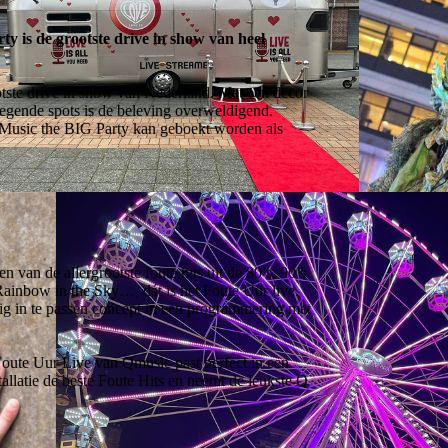
y is de grootste drive in show van heel
otste drive in show van Nederland. Met een decor
egende spots is de beleving overweldigend.
 QMusic the BIG Party kan geboekt worden als
van de allergrootste foute hits uit de 80’s, 90’s
ainbow in the Sky…, dát is het Foute Uur live.
g in te passen concept in een programmering met
 Foute Uur Live van Qmusic past perfect in een
allatie de beste Foute Hits en neemt de leukste Q