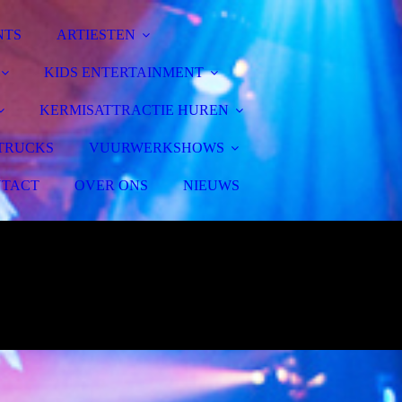
NTS
ARTIESTEN
KIDS ENTERTAINMENT
KERMISATTRACTIE HUREN
TRUCKS
VUURWERKSHOWS
TACT
OVER ONS
NIEUWS