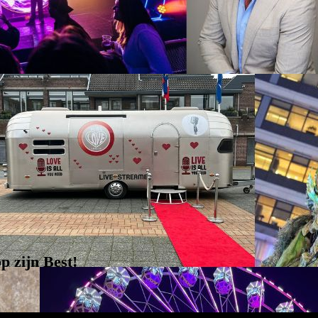
p zijn Best
!