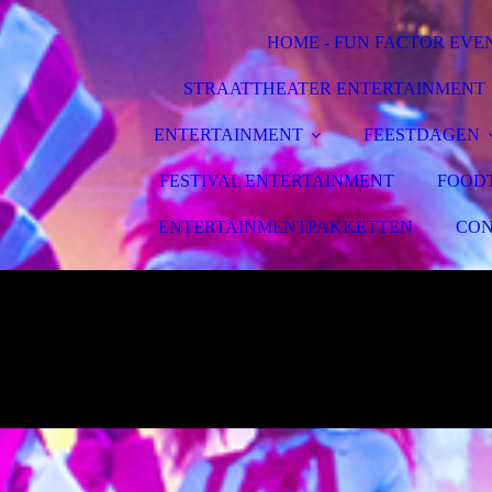
HOME - FUN FACTOR EVE
STRAATTHEATER ENTERTAINMENT
ENTERTAINMENT
FEESTDAGEN
FESTIVAL ENTERTAINMENT
FOOD
ENTERTAINMENTPAKKETTEN
CON