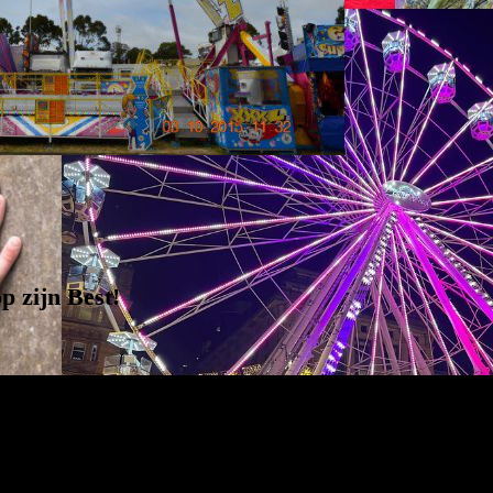
p zijn Best
!