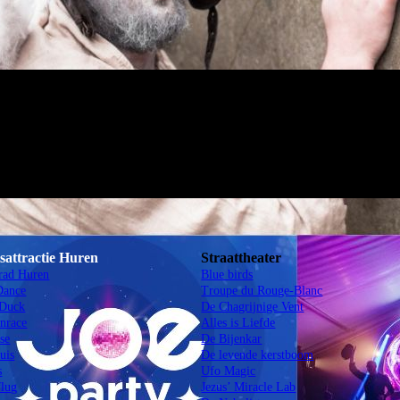
sattractie Huren
Straattheater
rad Huren
Blue birds
Dance
Troupe du Rouge-Blanc
 Duck
De Chagrijnige Vent
nrace
Alles is Liefde
se
De Bijenkar
uis
De levende kerstboom
s
Ufo Magic
flug
Jezus’ Miracle Lab