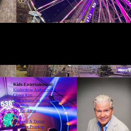
Kids-Entertainment
Kindershow Anders met Sander
Clown Kim
Kids schuim- en sneeuwparty
Fun Slide
TV Karakters
Feest!
Druppels & Dotjes
Professor Propkop