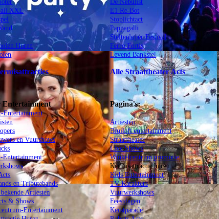
ooter
De Nebulist
ball XXL
E1 Re-Bot
spel
Stoplichtact
 Wand
Pappagalli
Steltenloper Festival
olen Huren
Ferro Fortis
olen
Levend Bankstel
ermisattracties
Alle Straattheater Acts
 Entertainment
Pagina's:
t-Entertainment
isten
Artiesten
lopers
Bruiloft entertainment
uwers en Vuurshows
Straattheater
ucks
Live Shows
l-Entertainment
Winkelcentrum promotie
rkshows
Kermisattractie huren
Acts
Kids Entertainment
ands en Tributebands
TV Karakters
bekende Artiesten
Vuurwerkshows
cts & Shows
Feestdagen
centrum-Entertainment
Kerstparade
ttractie Huren
Robots Acts