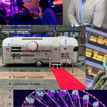
Kerstelf Pimpel
Amerigo
Arie Safari Kindershow
Bart en Bibi
Nijntje
Anders met Sander Kerstshohoho
Pietter en Pepita
Alle Kids-Entertainment
Fun Factor Events levert
entertainment:
Drenthe: Assen
Flevoland: Lelystad
Friesland: Leeuwarden
Gelderland: Arnhem
Groningen: Groningen
Limburg: Maastricht
Noord-Brabant: 's-Hertogenbosch