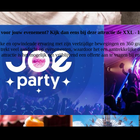
voor jouw evenement? Kijk dan eens bij deze attractie de XXL - In
ieke en opwindende ervaring met zijn veelzijdige bewegingen en 360 gr
p trekt veel aandacht op evenementen, waardoor het een aantrekkelijke 
attractie is het mogelijk om vrijblijvend een offerte aan te vragen bij 