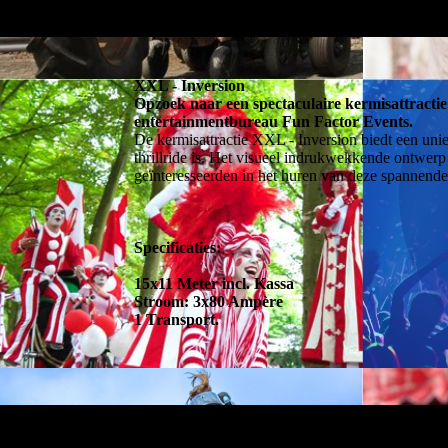
XXL - Inversion
Opzoek naar een spectaculaire kermisattractie 
entertainmentbureau Fun Factor Events.
De kermisattractie XXL - Inversion biedt een un
thrillride is. Het visueel indrukwekkende ontwer
geïnteresseerden in het huren van deze spannende 
Specificaties:
15x11 Meter incl. Kassa
Stroom: 3x80 Ampère
1 Transport.