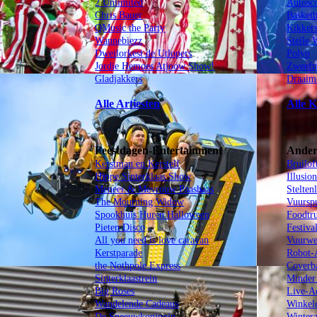
2 Unlimited
Autosc
Chris Bauer
Basket
QMusic the Party
Kikker
Wannebiezz
Steile
Dweilorkest de Utlopers
Polyp
Jordie Hemoes Atjoow Show!
Zweefm
Gladjakkers
Draaim
Alle Artiesten
Alle K
Ander
Feestdagen-Entertainment
Bruilof
Kerstman en Kerstelf
Illusion
Hippe Sinterklaas Show
Stelten
Meneer & Mevrouw Paashaas
Vuursp
The Mourning Widow
Foodtr
Spookhuis Huren Halloween
Festiva
Pieten Disco
Vuurwe
All you need is love caravan
Robot-
Kerstparade
Coverb
the Nothpole Express
Minder 
Sinterklaastrein
Live-A
Big Roses
Winkel
Wandelende Cadeaus
Wintera
De Sneeuwkoningin