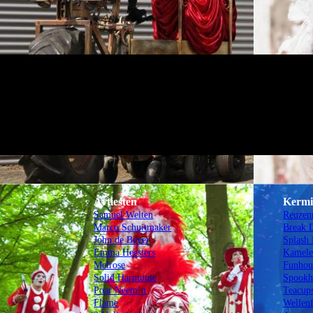
Artiesten
Kermi
Samuel Welten
Reuzen
Marco Schuitmaker
Break 
John de Bever
Splash
Emma Heesters
Kamele
Melrose
Funhou
Solid Harmonie
Spookh
Poar Neem’n
Teacup
Flame
Wellen