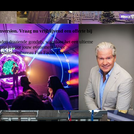
version. Vraag nu vrijblijvend een offerte bij
aden draaiende gondels, waardoor het een ultieme
optie is voor jouw evenement. Voor
entertainmentbureau Fun Factor Events.